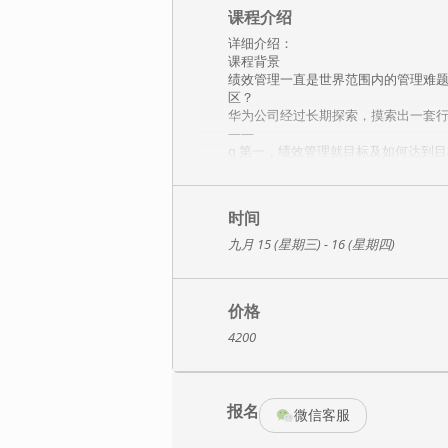
课程介绍
详细介绍：
课程背景
绩效管理一直是世界范围内的管理难
区？
华为公司经过长期探索，摸索出一套
——
q 第一，绩效管理就目标及如何达到
q 第二，绩效管理不是简单的任务管
q 第三，绩效管理不仅强调结果导向
针对以上问题，我们特邀原华为人力
时间
体，深度剖析华为绩效管理之精髓，辅
课程收获
九月 15 (星期三) - 16 (星期四)
1、了解华为目标管理的工具及使用方
2、了解华为绩效管理实施的过程和步
3、了解企业绩效管理推行中的常见问
价格
4、掌握KPI指标定性和定量描述、指
5、运用绩效管理工具实现企业经营目
4200
课程特色
1、全程互动引导，拒绝说教，通过提
2、采取讲解、研讨和演练相结合的教
报名
3、课程内容实用且贴近实际，让学员
微信客服
课程大纲