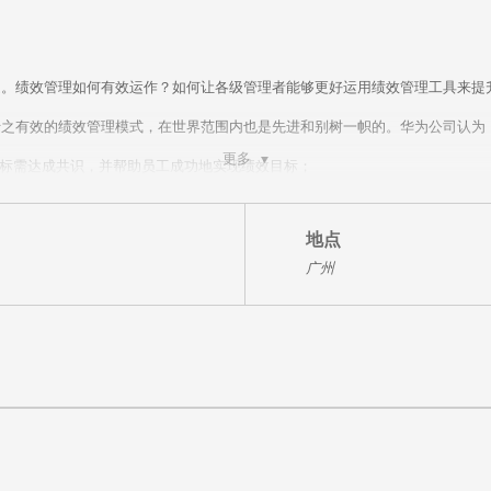
题。绩效管理如何有效运作？如何让各级管理者能够更好运用绩效管理工具来提
行之有效的绩效管理模式，在世界范围内也是先进和别树一帜的。华为公司认为
更多
目标需达成共识，并帮助员工成功地实现绩效目标；
理，它特别强调过程中的沟通、辅导及员工能力的提高；
，而且更加重视达成业绩目标的过程管理。
资源总监钱庆涛老师与您一同进行探讨学习。本课程将以华为绩效管理导向与理
地点
以大量实操练习，帮助HR管理者更好地掌控绩效管理工具，从而更有效地在
广州
法，促进绩效管理工作有效落实；
骤、绩效考核的方法及结果运用的策略和方式等；
题及风险；
标提取和分解设计方法；
标和业务战略。
问引导技术引发学员思考，寓教于乐；
学方式，辅以课后行动计划，让培训真正落地；
学以致用。