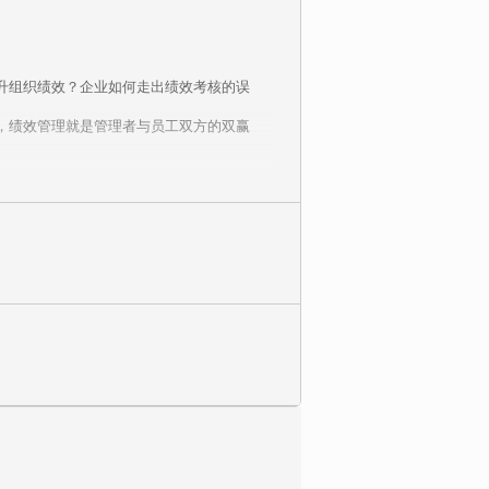
升组织绩效？企业如何走出绩效考核的误
，绩效管理就是管理者与员工双方的双赢
念为引子，以华为先进的绩效管理模式为主
企业中推行和开展绩效管理工作。