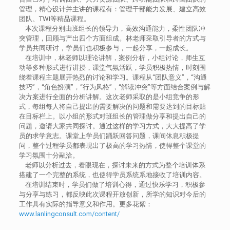
管理，精心设计并主讲的课程有：管理干部能力发展、建立高效
团队、TWI等精品课程。
本次课程分别由班组长的领导力，高效沟通能力，柔性团队冲
突管理，回顾与产出四个方面组成。林老师采取引导者的方式与
学员共同研讨，学员们也积极参与，一起分享，一起成长。
在培训中，林老师以理论讲解，案例分析，小组讨论，师生互
动等多种形式进行讲授，课堂气氛活跃，学员积极热情，时刻围
绕着课程主题展开热烈的讨论和学习。课程从“团队意义”，“沟通
技巧”，“角色扮演”，“行为风格”，“解读冲突”等方面结合案例与解
决方案进行全面的分析讲解。这次老师采取的是小组竞争的形
式，每组每人将自己提出的需要解决的问题和需要达到的目标贴
在目标栏上。以小组的形式对班组长的管理做分享和提出自己的
问题，邀请大家共同探讨。通过这样的学习方式，大大提高了学
员的求学意志。课堂上学员们踊跃回答问题，课间休息积极提
问，整个过程学员都表现出了极高的学习热情，使得整个课堂的
学习氛围十分融洽。
老师以分析过去，着眼现在，探讨未来的方式为整个培训体系
搭建了一个完整的系统，也使得学员系统系地接收了培训内容。
在培训结束时，学员们做了培训心得，通过快乐学习，积极参
与分享与练习，都反映此次课程开放创新，所学的知识对今后的
工作具有实际的指导意义和作用。更多花絮：
www.lanlingconsult.com/content/