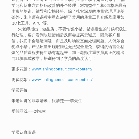
学习和从事六西格玛改善的外企经理，对精益生产和6西格玛具有
丰富的培训、辅导和实施经验。除了扎实深厚的质量管理理论基
础外，朱老师在课程中重点讲解了常用的质量工具介绍及应用如
QC七工具、APQP等。
朱老师指出，做品质，不要怕犯小错。错误发生的时候积极进
行处理，客户看到改进措施后反而会提高忠诚度，因为客户相
信，我们不会逃避问题，而是及时响应直面处理问题。人偶尔会
犯点小错，产品质量出现瑕疵也无法完全避免。诙谐的语言让枯
燥的品质课程变得生动有趣起来，加上老师注重学员真正的输出
而非填鸭式教学，培训得到了学员的高度认可！
更多花絮：
www.lanlingconsult.com/content/
更多花絮：
www.lanlingconsult.com/content/
学员评价
朱老师讲的非常清晰，很清楚——李先生
受益匪浅——刘先生
学员认真听课