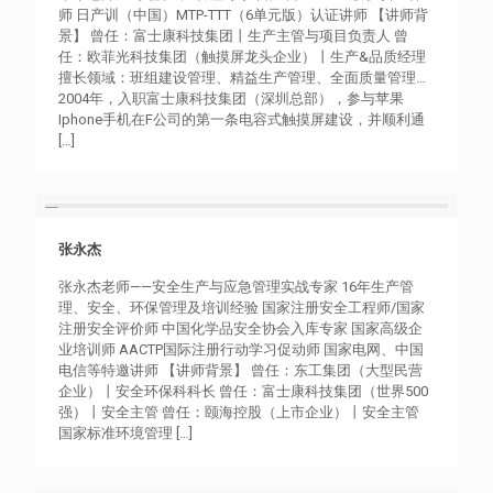
师 日产训（中国）MTP-TTT（6单元版）认证讲师 【讲师背
景】 曾任：富士康科技集团丨生产主管与项目负责人 曾
任：欧菲光科技集团（触摸屏龙头企业）丨生产&品质经理
擅长领域：班组建设管理、精益生产管理、全面质量管理…
2004年，入职富士康科技集团（深圳总部），参与苹果
Iphone手机在F公司的第一条电容式触摸屏建设，并顺利通
[…]
张永杰
张永杰
张永杰老师——安全生产与应急管理实战专家 16年生产管
理、安全、环保管理及培训经验 国家注册安全工程师/国家
注册安全评价师 中国化学品安全协会入库专家 国家高级企
业培训师 AACTP国际注册行动学习促动师 国家电网、中国
电信等特邀讲师 【讲师背景】 曾任：东工集团（大型民营
企业）丨安全环保科科长 曾任：富士康科技集团（世界500
强）丨安全主管 曾任：颐海控股（上市企业）丨安全主管
国家标准环境管理
[…]