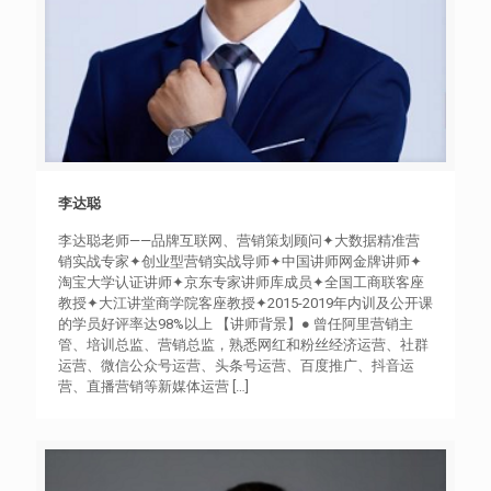
李达聪
李达聪
李达聪老师——品牌互联网、营销策划顾问✦大数据精准营
销实战专家✦创业型营销实战导师✦中国讲师网金牌讲师✦
淘宝大学认证讲师✦京东专家讲师库成员✦全国工商联客座
教授✦大江讲堂商学院客座教授✦2015-2019年内训及公开课
的学员好评率达98%以上 【讲师背景】● 曾任阿里营销主
管、培训总监、营销总监，熟悉网红和粉丝经济运营、社群
运营、微信公众号运营、头条号运营、百度推广、抖音运
营、直播营销等新媒体运营
[…]