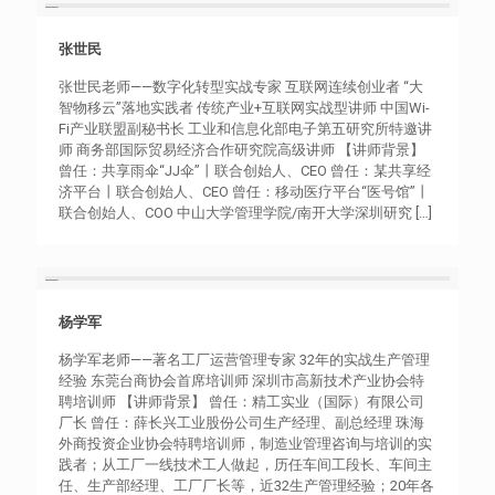
张世民
张世民
张世民老师——数字化转型实战专家 互联网连续创业者 “大
智物移云”落地实践者 传统产业+互联网实战型讲师 中国Wi-
Fi产业联盟副秘书长 工业和信息化部电子第五研究所特邀讲
师 商务部国际贸易经济合作研究院高级讲师 【讲师背景】
曾任：共享雨伞“JJ伞”丨联合创始人、CEO 曾任：某共享经
济平台丨联合创始人、CEO 曾任：移动医疗平台“医号馆”丨
联合创始人、COO 中山大学管理学院/南开大学深圳研究
[…]
杨学军
杨学军
杨学军老师——著名工厂运营管理专家 32年的实战生产管理
经验 东莞台商协会首席培训师 深圳市高新技术产业协会特
聘培训师 【讲师背景】 曾任：精工实业（国际）有限公司
厂长 曾任：薛长兴工业股份公司生产经理、副总经理 珠海
外商投资企业协会特聘培训师，制造业管理咨询与培训的实
践者；从工厂一线技术工人做起，历任车间工段长、车间主
任、生产部经理、工厂厂长等，近32生产管理经验；20年各