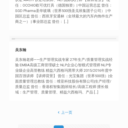
任：OCCHIO欧可优灯具（德国独资）| 中国运营总监 曾任：
SGD Pharma圣华玻璃（世界500强圣戈班集团子公司） | 中
国区总监 曾任：西班牙安通林（全球最大的汽车内饰件生产
商之一） | 事业部总监 曾任：
[…]
吴东翰
吴东翰
吴东翰老师——生产管理实战专家 27年生产/质量管理实战经
验 EMBA高级工商管理硕士 NLP企业心智模式管理师 NLP专
业级企业高管教练 精益六西格玛黑带大师 2015/2016年度中
国百强讲师 【讲师背景】 曾任：光宝集团（世界500强）|全
面质量管理总教练 曾任：维亚科技股份有限公司|生产经理/
质量总监 曾任：香港权智集团|班组长/高级工程师 擅长领
域：生产管理、质量管理、精益六西格玛、产品
[…]
上一页